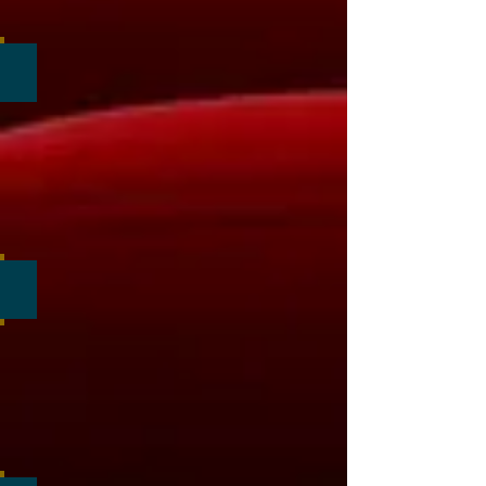
Avec Chico...!
Spectacle
rapprochée
pendant
votre
repas
Un magicien vous offre des fleurs...
Spectacle
rapprochée
pendant
votre
repas