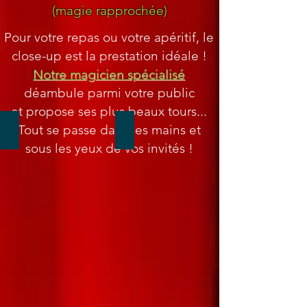
(magie rapprochée)
Pour votre repas ou votre apéritif,
le
close-up est la prestation idéale !
Notre magicien spécialisé
déambule parmi votre public
et propose ses plus beaux tours...
Juste passer un bon moment...
Elle a disparu !
Tout se passe dans les mains
et
sous les yeux de vos invités !