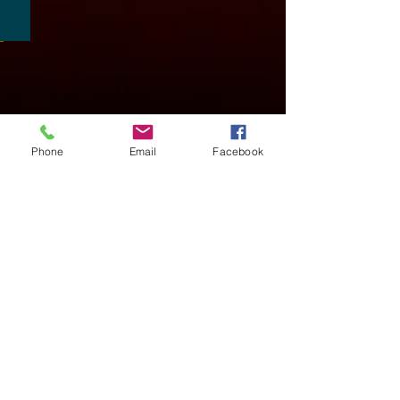
Chico a beaucoup de succès...
Spectacle
rapprochée
pendant
votre
repas
Phone
Email
Facebook
EN VOIR PLUS...
L'ANIMATION MUSICALE LIVE