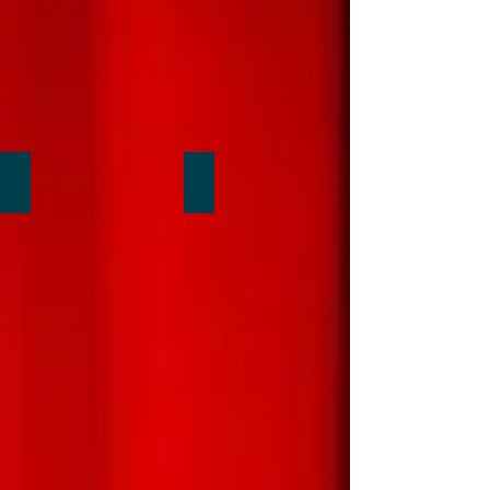
Juste au-dessus de votre tête !
La magie au creux de votre main...!