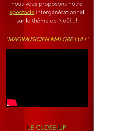
nous vous proposons notre
spectacle
intergénérationnel
sur le thème de Noël...!
"MAGIMUSICIEN MALGRE LUI !"
LE CLOSE-UP