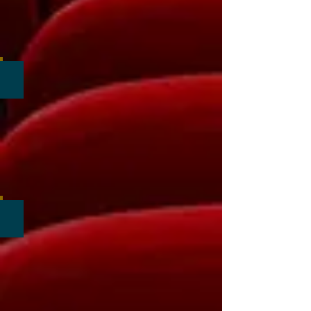
En bout de table...
Spectacle
rapprochée
pendant
votre
repas
Concentrez-vous...
Spectacle
rapprochée
pendant
votre
repas