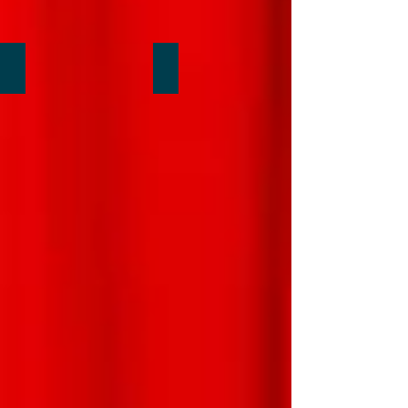
Un anneau traverse la corde...!
Un magicien et des fleurs...!
Spectacle
rapprochée
pendant
votre
repas