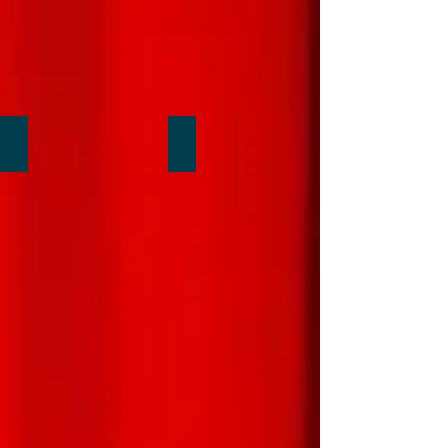
Avez-vous encore votre billet...?
A chaque table, un spectacle...!